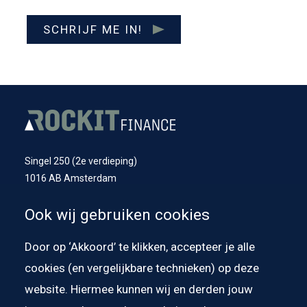
SCHRIJF ME IN!
Singel 250 (2e verdieping)
1016 AB Amsterdam
Nieuwstraat 2
Ook wij gebruiken cookies
1741 BT Schagen
Door op ‘Akkoord’ te klikken, accepteer je alle
(020) 244 28 48
hello@rockitfinance.io
cookies (en vergelijkbare technieken) op deze
BTW nummer: NL861543968B01
website. Hiermee kunnen wij en derden jouw
IBAN: NL53 BUNQ 2046 4409 94