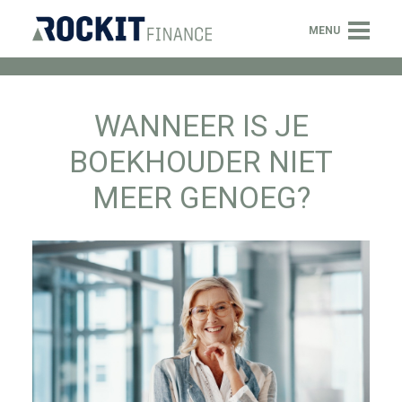
Menu
MENU
OVER ONS
WANNEER IS JE
SERVICES
BOEKHOUDER NIET
NIEUWS
MEER GENOEG?
VACATURES
CONTACT