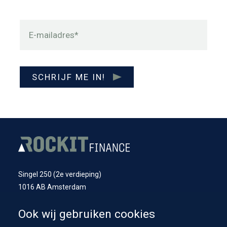
E-mailadres*
SCHRIJF ME IN!
Singel 250 (2e verdieping)
1016 AB Amsterdam
Nieuwstraat 2
Ook wij gebruiken cookies
1741 BT Schagen