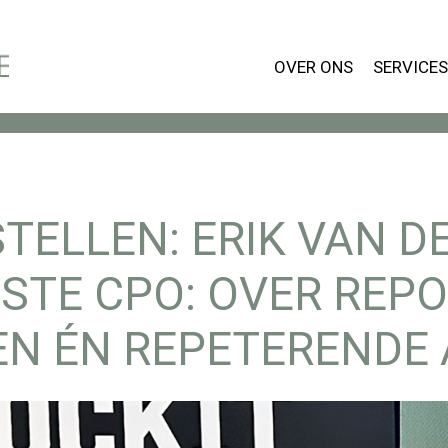
OVER ONS
SERVICES
O
S
N
TELLEN: ERIK VAN DE
V
STE CPO: OVER REPO
C
EN ÉN REPETERENDE