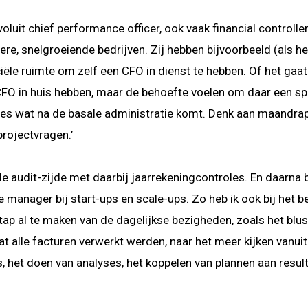
oluit chief performance officer, ook vaak financial control
ere, snelgroeiende bedrijven. Zij hebben bijvoorbeeld (als he
anciële ruimte om zelf een CFO in dienst te hebben. Of het ga
 CFO in huis hebben, maar de behoefte voelen om daar een sp
les wat na de basale administratie komt. Denk aan maandra
rojectvragen.’
e audit-zijde met daarbij jaarrekeningcontroles. En daarna be
 manager bij start-ups en scale-ups. Zo heb ik ook bij het
tap al te maken van de dagelijkse bezigheden, zoals het blu
t alle facturen verwerkt werden, naar het meer kijken vanuit
het doen van analyses, het koppelen van plannen aan resul