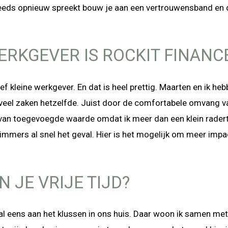
eeds opnieuw spreekt bouw je aan een vertrouwensband en d
RKGEVER IS ROCKIT FINANC
ief kleine werkgever. En dat is heel prettig. Maarten en ik he
eel zaken hetzelfde. Juist door de comfortabele omvang van 
 van toegevoegde waarde omdat ik meer dan een klein radertj
n immers al snel het geval. Hier is het mogelijk om meer imp
N JE VRIJE TIJD?
nogal eens aan het klussen in ons huis. Daar woon ik samen m