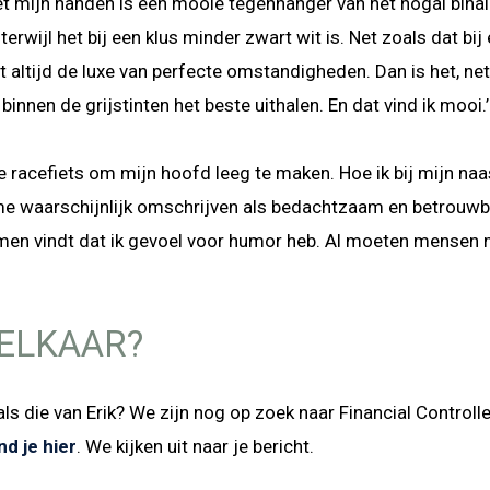
et mijn handen is een mooie tegenhanger van het nogal binai
terwijl het bij een klus minder zwart wit is. Net zoals dat bij 
 altijd de luxe van perfecte omstandigheden. Dan is het, net
 binnen de grijstinten het beste uithalen. En dat vind ik mooi.’
 de racefiets om mijn hoofd leeg te maken. Hoe ik bij mijn n
me waarschijnlijk omschrijven als bedachtzaam en betrou
men vindt dat ik gevoel voor humor heb. Al moeten mensen m
 ELKAAR?
als die van Erik? We zijn nog op zoek naar Financial Contro
d je hier
. We kijken uit naar je bericht.