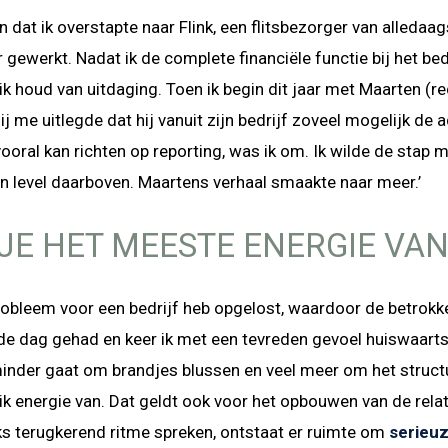
en dat ik overstapte naar Flink, een flitsbezorger van alled
ar gewerkt. Nadat ik de complete financiële functie bij het 
 ik houd van uitdaging. Toen ik begin dit jaar met Maarten (re
hij me uitlegde dat hij vanuit zijn bedrijf zoveel mogelijk de 
ooral kan richten op reporting, was ik om. Ik wilde de stap 
en level daarboven. Maartens verhaal smaakte naar meer.’
JE HET MEESTE ENERGIE VAN
robleem voor een bedrijf heb opgelost, waardoor de betrokke
de dag gehad en keer ik met een tevreden gevoel huiswaarts.
 minder gaat om brandjes blussen en veel meer om het struct
g ik energie van. Dat geldt ook voor het opbouwen van de rela
ks terugkerend ritme spreken, ontstaat er ruimte om
serieu