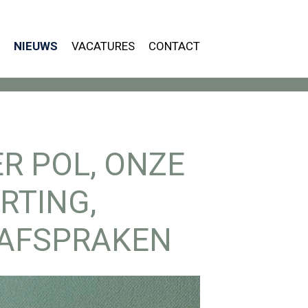
Menu
NIEUWS
VACATURES
CONTACT
VER ONS
ERVICES
IEUWS
R POL, ONZE
ACATURES
RTING,
ONTACT
 AFSPRAKEN